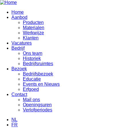
Overslaan
en
Home
naar
Aanbod
Hoofdnavigatie
de
Producten
inhoud
Materialen
gaan
Werkwijze
Klanten
Vacatures
Bedrijf
Ons team
Historiek
Bedrijfsruimtes
Bezoek
Bedrijfsbezoek
Educatie
Events en Nieuws
Erfgoed
Contact
Mail ons
Openingsuren
Verlofperiodes
NL
FR