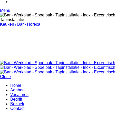
Menu
Tapinstallatie
Keuken / Bar - Horeca
Close
Home
Aanbod
Main
Vacatures
menu
Bedrijf
Bezoek
Contact