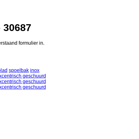
- 30687
rstaand formulier in.
lad
spoelbak
inox
 Excentrisch geschuurd
 Excentrisch geschuurd
 Excentrisch geschuurd